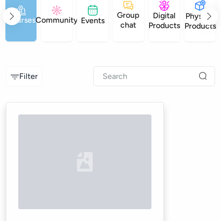
Group
Digital
Physical
Courses
Community
Events
chat
Products
Products
Filter