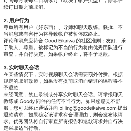
订阅每月或每年自动续订（取决于帐户类型），除非在
续订日期之前取消。

2. 用户行为
尊重所有用户（好东西）、导师和聊天教练。骚扰、不
当消息或有害行为将导致帐户被暂停或终止。

评论和消息应符合 Good Eikaiwa 的社区准则：友好、乐
于助人、尊重。被标记为不当的行为将由优秀团队进行
审查，并自行决定。如果帐户终止，将不予退款。 

3. 实时聊天会话
在某些情况下，实时视频聊天会话需要额外付费。根据
规定的取消政策，如果没有提前取消而错过的课程将不
予退款。

未经同意，禁止录制或分享实时聊天会话。请举报聊天
教练或 Goody 同伴的任何不当行为。如果您感觉不舒
服，您可以终止通话并向 
billing@goodeikaiwa.com
 提出
退款请求。如果确定该请求有合理理由，则会发布该请
求。优秀团队将自行审查所有报告和退款请求并自行决
定采取适当行动。